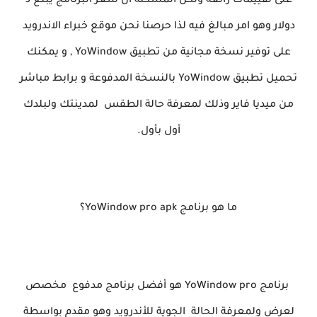
على تقييمات رائعة ولكن المشكلة ان سعر البرنامج يبلغ 9
دولار وهو امر مبالغ فيه لذا حرصنا نحن موقع خبراء الاندرويد
على توفير نسخة مجانية من تطبيق YoWindow , و يمكنك
تحميل تطبيق YoWindow بالنسخة المدفوعة و برابط مباشر
من ميديا فاير وذلك لمعرفة حالة الطقس لمدينتك ولبلدك
أول بأول.
ما هو برنامج YoWindow pro apk؟
برنامج YoWindow pro هو أفضل برنامج مدفوع مخصص
لعرض ولمعرفة الحالة الجوية للأندرويد وهو مقدم بواسطة