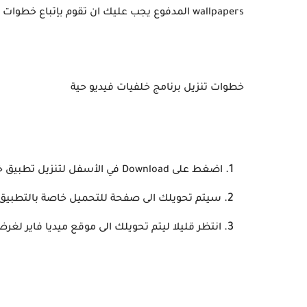
wallpapers المدفوع يجب عليك ان تقوم بإتباع خطوات التحميل خطوة بخطوة:
خطوات تنزيل برنامج خلفيات فيديو حية
اضغط على Download في الأسفل لتنزيل تطبيق خلفيات Video wallpapers apk free
سيتم تحويلك الى صفحة للتحميل خاصة بالتطبيق
انتظر قليلا ليتم تحويلك الى موقع ميديا فاير لغرض تحميل deo Wallpaper pro