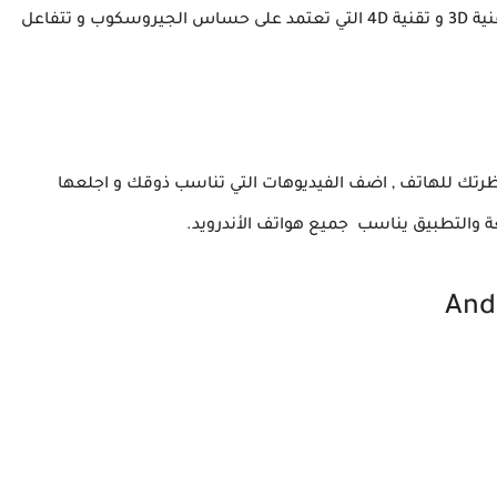
الرائعة بمميزات مذهلة منها بدقة 4K و كذلك الصور بتقنية 3D و تقنية 4D التي تعتمد على حساس الجيروسكوب و تتفاعل
لتغيير و تجديد نظرتك للهاتف , اضف الفيديوهات التي تناسب ذوقك و اجلعها