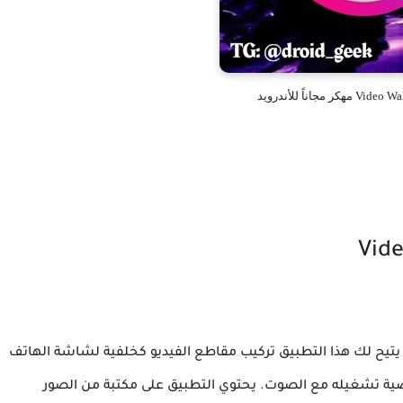
Video Wallpaper Set Your Video as a Live Wallpape يتيح لك هذا التطبيق تركيب مقاطع الفيديو كخلفية لشاشة الهاتف
خاصية تشغيله مع الصوت. يحتوي التطبيق على مكتبة من الصور