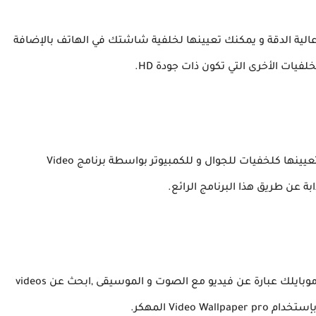
د من الفيديوهات عالية الدقة و يمكنك تعيينها لخلفية شاشتك في الهاتف بالإضافة
لفيات الأخرى التي تكون ذات جودة HD.
بإمكانك التحميل للفيديوهات من Tiktok و Youtube وتعيينها كلخفيات للجوال و للكمبيوتر بواسطة برنامج Video
يوفر Video Wall paper مهكر إمكانية جعل الخلفية في موبايلك عبارة عن فيديو مع الصوت و الموسيقى ,ابحث عن videos
Vide المهكر.