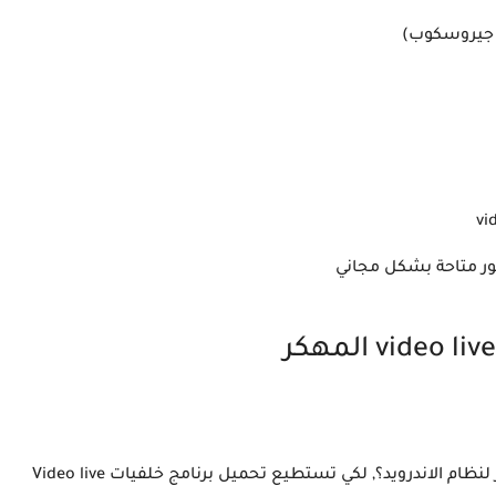
vi
ر متاحة بشكل مجاني
هل تسعى لتحميل Video Wallpapers مدفوع آخر إصدار لنظام الاندرويد؟, لكي تستطيع تحميل برنامج خلفيات Video live