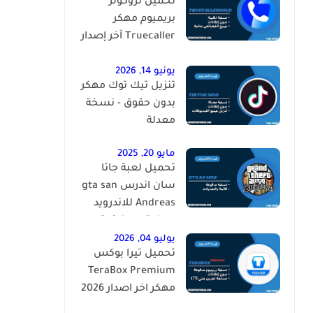
تحميل تروكولر
بريميوم مهكر
Truecaller آخر إصدار
2026 للاندرويد
يونيو 14, 2026
تنزيل تيك توك مهكر
بدون حقوق - نسخة
معدلة
مايو 20, 2025
تحميل لعبة جاتا
سان اندرس gta san
Andreas للاندرويد
مهكرة مع قائمة
الغش
يوليو 04, 2026
تحميل تيرا بوكس
TeraBox Premium
مهكر اخر اصدار 2026
للاندرويد مجانا