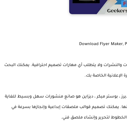
Download Flyer Maker, 
لإنشاء الملصقات والنشرات ولا يتطلب أي مهارات تصميم احترافية. يمكنك البحث
الإعلانية الخاصة بك.
Flyer Poster Maker Premiu مهكر فلايرز ، بوستر ميكر ، ديزاين هو صانع منشورات سهل وبسيط للغاية
ينها. يمكنك تصميم قوالب ملصقات إبداعية وإنجازها بسرعة في
والخطوط لتحرير وإنشاء ملصق فني.