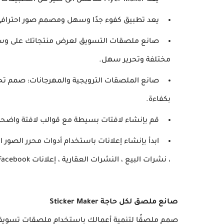
يعد Flyer Maker منافس الى كثير من التطبيقات على جهاز الكمبيوتر
يعد تطبيق كفوء جدًا وسهل ومصمم صور احتراف
صانع ملصقات التسويق لعرض منتجاتك على وسائ
مختلفة وتحرير سهل.
صانع الملصقات الترويجية والمهرجانات: صمم تحيا
بكفاءة.
قم بإنشاء لافتات بسيطة مع قوالب لافتة واضحة ل
ابدأ بإنشاء إعلانات باستخدام أدوات محرر الصور
، نشرات البيع ، النشرات العقارية ، إعلانات Facebook ، إلخ.
صانع ملصق لكل حاجة Sticker Maker
صمم ملصقًا لتنمية أعمالك باستخدام ملصقات تسويقي