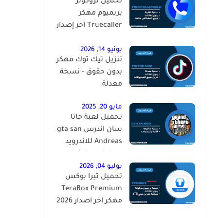
تحميل تروكولر
بريميوم مهكر
Truecaller آخر إصدار
2026 للاندرويد
يونيو 14, 2026
تنزيل تيك توك مهكر
بدون حقوق - نسخة
معدلة
مايو 20, 2025
تحميل لعبة جاتا
سان اندرس gta san
Andreas للاندرويد
مهكرة مع قائمة
الغش
يوليو 04, 2026
تحميل تيرا بوكس
TeraBox Premium
مهكر اخر اصدار 2026
للاندرويد مجانا