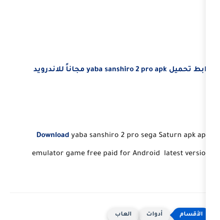
Download
yaba sanshiro 2 pro sega
emulator game free paid for Androi
وات
العاب