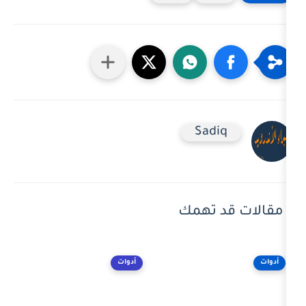
Sad
 تهمك
أدوات