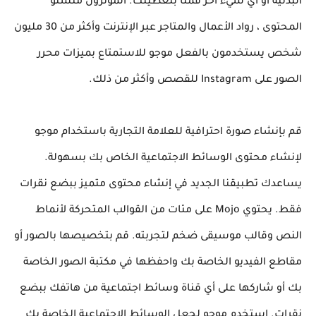
البدنية أو أي شيء آخر قمنا بتغطيتك. المؤثرون منشئو
المحتوى ، رواد الأعمال والمتاجر عبر الإنترنت وأكثر من 30 مليون
شخص يستخدمون بالفعل موجو للاستمتاع بميزات محرر
الصور على Instagram للقصص وأكثر من ذلك.
قم بإنشاء صورة احترافية للعلامة التجارية باستخدام موجو
لإنشاء محتوى الوسائط الاجتماعية الخاص بك بسهولة.
يساعدك تطبيقنا الجديد في إنشاء محتوى متميز ببضع نقرات
فقط. يحتوي Mojo على مئات من القوالب المتحركة لأنماط
النص وقالب موسيقى ضخم لتجربته. قم بتخصيصها بالصور أو
مقاطع الفيديو الخاصة بك واحفظها في مكتبة الصور الخاصة
بك أو شاركها على أي قناة وسائط اجتماعية من هاتفك ببضع
نقرات. استخدم موجو لجعل الوسائط الاجتماعية الخاصة بك