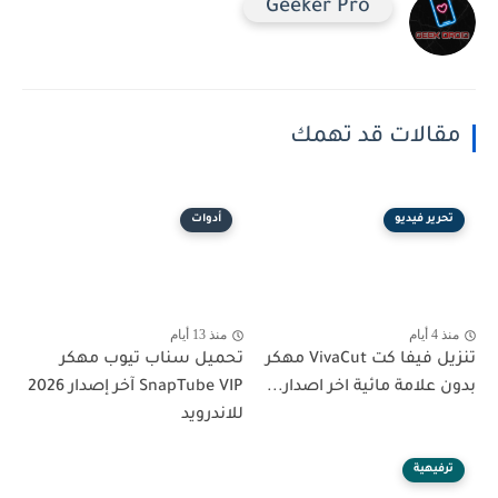
Geeker Pro
مقالات قد تهمك
تحرير فيديو
أدوات
منذ 4 أيام
منذ 13 أيام
تنزيل فيفا كت VivaCut مهكر
تحميل سناب تيوب مهكر
بدون علامة مائية اخر اصدار...
SnapTube VIP آخر إصدار 2026
للاندرويد
ترفيهية