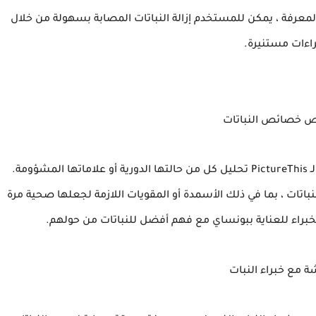
المعرفة ، يمكن للمستخدم إزالة النباتات المصابة بسهولة من خلال
راءات مستنيرة.
 خصائص النباتات
إلى جانب التعرف على أسماء وصفات النباتات ، يمكن لـ PictureThis تحليل كل من حالتها الدورية أو علاماتها المشؤومة.
نباتات ، بما في ذلك الأسمدة أو المقويات اللازمة لجعلها صحية مرة
خبراء للعناية ببونساي مع فهم أفضل للنباتات من حولهم.
ة مع خبراء النبات