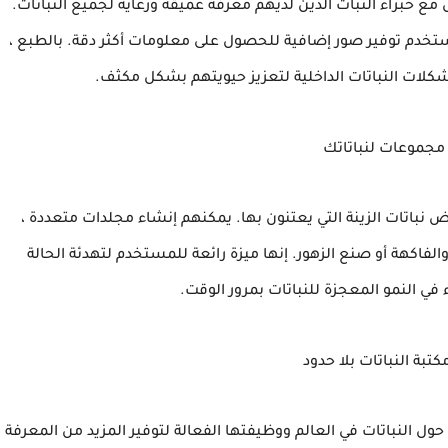
مع خبراء النبات الذين لديهم معرفة عميقة ورعاية لجميع النباتات.
مستخدم توفير صور إضافية للحصول على معلومات أكثر دقة. بالطبع ،
ات النباتات الداخلية لتعزيز حيويتهم بشكل مكثف.
مجموعات لنباتاتك
ض نباتات الزينة التي يعتنون بها. يمكنهم إنشاء مجلدات متعددة ،
الفاكهة أو صنع الزهور. إنها ميزة رائعة للمستخدم لتهدئة الحالة
اء في النمو المعجزة للنباتات بمرور الوقت.
بة النباتات بلا حدود
ول النباتات في العالم ووظيفتها الفعالة لتوفير المزيد من المعرفة