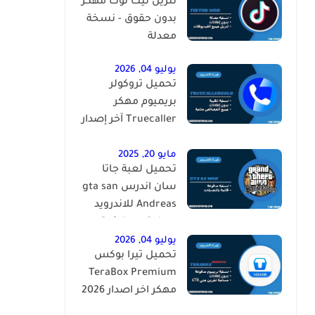
تنزيل تيك توك مهكر
بدون حقوق - نسخة
معدلة
يوليو 04, 2026
تحميل تروكولر
بريميوم مهكر
Truecaller آخر إصدار
2026 للاندرويد
مايو 20, 2025
تحميل لعبة جاتا
سان اندرس gta san
Andreas للاندرويد
مهكرة مع قائمة
الغش
يوليو 04, 2026
تحميل تيرا بوكس
TeraBox Premium
مهكر اخر اصدار 2026
للاندرويد مجانا