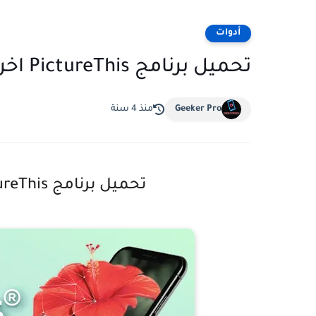
أدوات
تحميل برنامج PictureThis اخر اصدار مهكر للاندرويد
Geeker Pro
منذ 4 سنة
تحميل برنامج PictureThis مهكر اخر اصدار للاندرويد